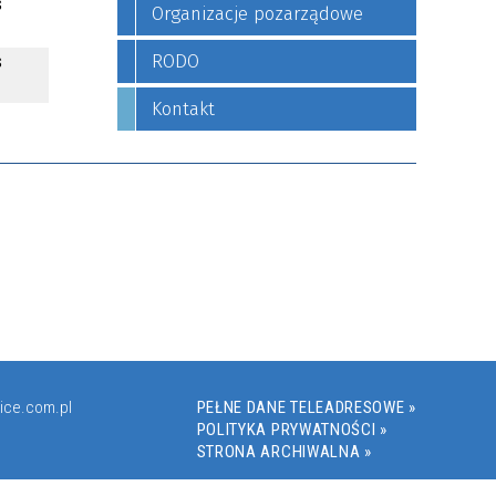
s
Organizacje pozarządowe
RODO
s
Kontakt
ice.com.pl
PEŁNE DANE TELEADRESOWE »
POLITYKA PRYWATNOŚCI »
STRONA ARCHIWALNA »