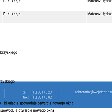
e
Publikacja
Mateusz Jędra
e
Publikacja
Mateusz Jędra
sekretariat@wojciechow
tel.:
(15) 861 40 23
fax.:
(15) 861 40 02