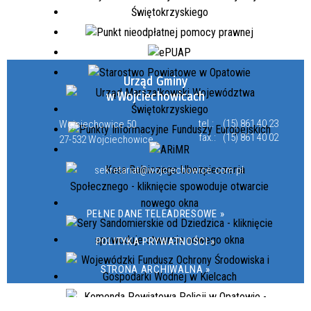
Urząd Gminy
w Wojciechowicach
tel.:
(15) 861 40 23
Wojciechowice 50
fax.:
(15) 861 40 02
27-532 Wojciechowice
sekretariat@wojciechowice.com.pl
PEŁNE DANE TELEADRESOWE »
POLITYKA PRYWATNOŚCI »
STRONA ARCHIWALNA »