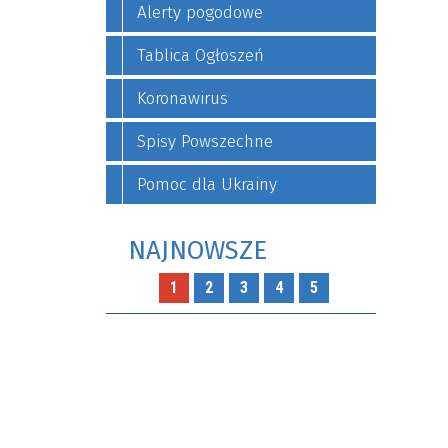
Alerty pogodowe
a
Tablica Ogłoszeń
Koronawirus
Spisy Powszechne
Pomoc dla Ukrainy
NAJNOWSZE
1
2
3
4
5