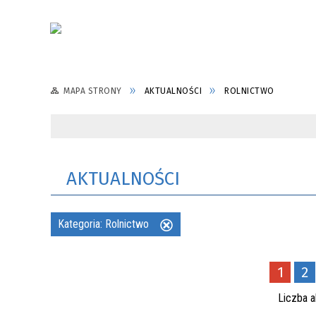
MAPA STRONY
AKTUALNOŚCI
ROLNICTWO
AKTUALNOŚCI
Kategoria:
Rolnictwo
Usuń
ten
filtr
1
2
Liczba a