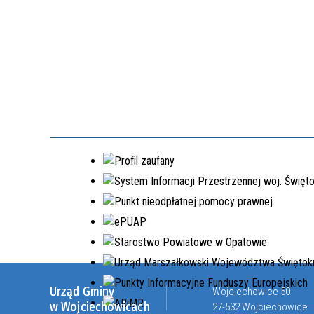
Urząd Gminy
Wojciechowice 50
w Wojciechowicach
27-532 Wojciechowice