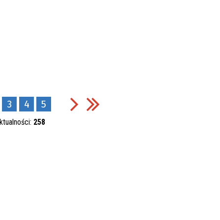
3
4
5
ktualności:
258