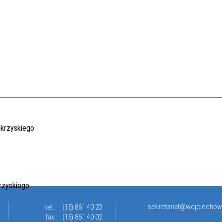
sekretariat@wojciechow
tel.:
(15) 861 40 23
fax.:
(15) 861 40 02