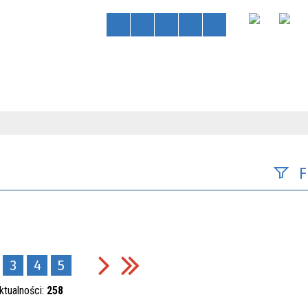
F
Szukana 
3
4
5
Data publ
ktualności:
258