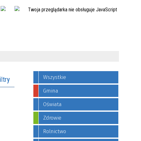
Twoja przeglądarka nie obsługuje JavaScript
Wszystkie
iltry
Gmina
fraza
Oświata
Zdrowie
—
ikacji
Rolnictwo