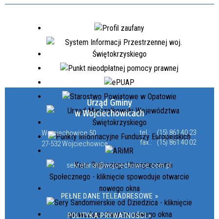
Urząd Gminy
w Wojciechowicach
tel.:
(15) 861 40 23
Wojciechowice 50
fax.:
(15) 861 40 02
27-532 Wojciechowice
sekretariat@wojciechowice.com.pl
PEŁNE DANE TELEADRESOWE »
POLITYKA PRYWATNOŚCI »