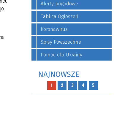
yńcu
Alerty pogodowe
go
Tablica Ogłoszeń
Koronawirus
 na
Spisy Powszechne
Pomoc dla Ukrainy
NAJNOWSZE
1
2
3
4
5