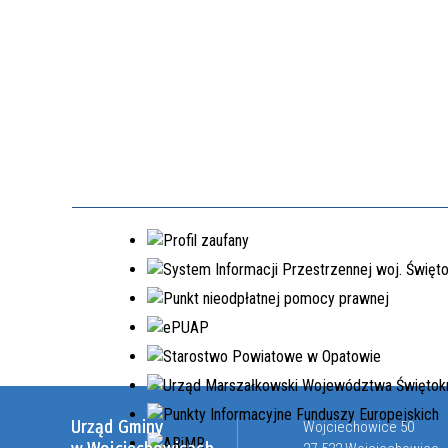
Urząd Gminy
Wojciechowice 50