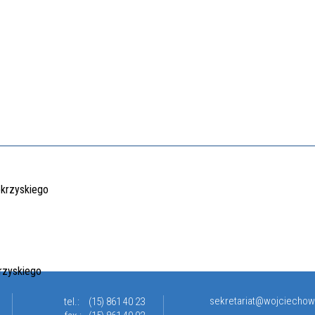
sekretariat@wojciechow
tel.:
(15) 861 40 23