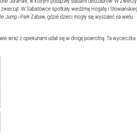
 one JuraPark, w którym podążały śladami dinozaurów. W Zwierz
mi zwierząt. W Sabatówce spotkały wiedźmę Hogatę i Słowiańskie
e Jump i Park Zabaw, gdzie dzieci mogły się wyszaleć na wielu
owie wraz z opiekunami udali się w drogę powrotną. Ta wycieczka