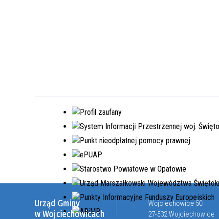
Urząd Gminy
Wojciechowice 50
w Wojciechowicach
27-532 Wojciechowice