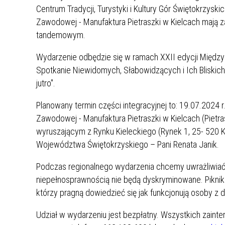
Centrum Tradycji, Turystyki i Kultury Gór Świętokrzysk
Zawodowej - Manufaktura Pietraszki w Kielcach mają za
tandemowym.
Wydarzenie odbędzie się w ramach XXII edycji Międz
Spotkanie Niewidomych, Słabowidzących i Ich Bliskich
jutro".
Planowany termin części integracyjnej to: 19.07.2024 r
Zawodowej - Manufaktura Pietraszki w Kielcach (Pietr
wyruszającym z Rynku Kieleckiego (Rynek 1, 25- 520 
Województwa Świętokrzyskiego – Pani Renata Janik.
Podczas regionalnego wydarzenia chcemy uwrażliwiać
niepełnosprawnością nie będą dyskryminowane. Pikn
którzy pragną dowiedzieć się jak funkcjonują osoby z 
Udział w wydarzeniu jest bezpłatny. Wszystkich zain