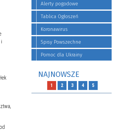
Alerty pogodowe
Tablica Ogłoszeń
Koronawirus
e
i
Spisy Powszechne
Pomoc dla Ukrainy
NAJNOWSZE
ałek
1
2
3
4
5
ztwa,
pod