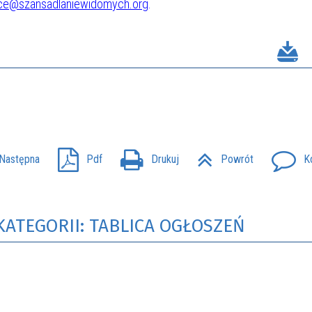
lce@szansadlaniewidomych.org
.
Następna
Pdf
Drukuj
Powrót
K
KATEGORII: TABLICA OGŁOSZEŃ