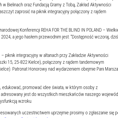
ich w Bielinach oraz Fundacją Gramy z Tobą, Zakład Aktywności
szczyt zaprosić na piknik integracyjny połączony z rajdem
ynarodowej Konferencji REHA FOR THE BLIND IN POLAND – Wielki
 2024, a jego hasłem przewodnim jest: "Dostępność wczoraj, dziś 
. – piknik integracyjny w altanach przy Zakładzie Aktywności
aszki 15, 25-822 Kielce), połączony z rajdem tandemowym
Kielce). Patronat Honorowy nad wydarzeniem obejmie Pani Marsz
, edukować, promować idee świata, w którym osoby z
ik adresowany jest do wszystkich mieszkańców naszego wojewód
dysfunkcją wzroku.
teresowanych uczestnictwem uprzejmie prosimy o zgłaszanie się 