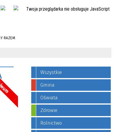
Twoja przeglądarka nie obsługuje JavaScript
MY RAZEM
A
Wszystkie
hiwum
Gmina
Oświata
Zdrowie
Rolnictwo