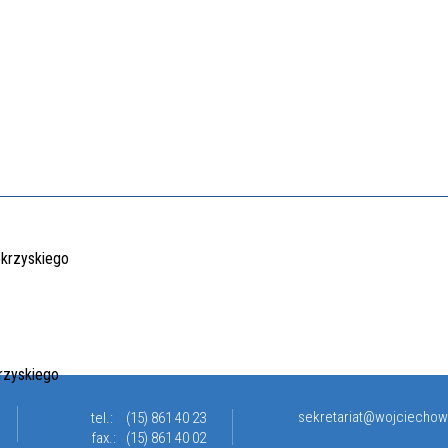
sekretariat@wojciechow
tel.:
(15) 861 40 23
fax.:
(15) 861 40 02