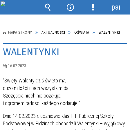
panel
Wyszukiwarka
Narzędzia
Menu
szczegółowe
MAPA STRONY
AKTUALNOŚCI
OŚWIATA
WALENTYNKI
WALENTYNKI
16.02.2023
"Święty Walenty dziś święto ma,
dużo miłości niech wszystkim da!
Szczęścia niech nie pożałuje,
i ogromem radości każdego obdaruje!"
Dnia 14.02.2023 r. uczniowie klas I-III Publicznej Szkoły
Podstawowej w Bidzinach obchodzili Walentynki – wyjątkowy