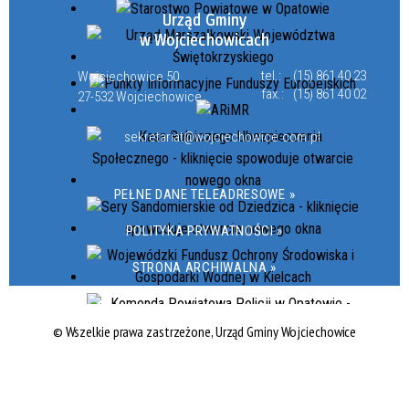
Urząd Gminy
w Wojciechowicach
tel.:
(15) 861 40 23
Wojciechowice 50
fax.:
(15) 861 40 02
27-532 Wojciechowice
sekretariat@wojciechowice.com.pl
PEŁNE DANE TELEADRESOWE »
POLITYKA PRYWATNOŚCI »
STRONA ARCHIWALNA »
© Wszelkie prawa zastrzeżone, Urząd Gminy Wojciechowice