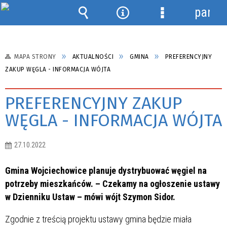
panel
Wyszukiwarka
Narzędzia
Menu
szczegółowe
MAPA STRONY
AKTUALNOŚCI
GMINA
PREFERENCYJNY
ZAKUP WĘGLA - INFORMACJA WÓJTA
PREFERENCYJNY ZAKUP
WĘGLA - INFORMACJA WÓJTA
27.10.2022
Gmina Wojciechowice planuje dystrybuować węgiel na
potrzeby mieszkańców. – Czekamy na ogłoszenie ustawy
w Dzienniku Ustaw – mówi wójt Szymon Sidor.
Zgodnie z treścią projektu ustawy gmina będzie miała