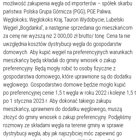
możliwość zakupienia węgla od importerów – spółek skarbu
państwa: Polska Grupa Górnicza (PGG); PGE Paliwa;
Węglokoks; Węglokoks Kraj; Tauron Wydobycie; Lubelski
Węgiel „Bogdanka”, a następnie sprzedania go mieszkańcom
za cenę nie wyższą niż 2 000,00 zł brutto/ tonę. Cena ta nie
uwzględnia kosztów dystrybucji węgla do gospodarstw
domowych. Aby kupić węgiel na preferencyjnych warunkach
mieszkańcy będą składali do gminy wniosek o zakup
preferencyjny. Będą mogły robić to osoby fizyczne z
gospodarstwa domowego, które uprawnione są do dodatku
węglowego. Gospodarstwo domowe będzie mogło kupić
po preferencyjnej cenie 1,5 t węgla w roku 2022 i kolejne 1,5 t
po 1 stycznia 2023 r. Aby dokonać takiego zakupu
mieszkańcy, uprawnieni do dodatku węglowego, muszą
złożyć do gminy wniosek o zakup preferencyjny. Podjęliśmy
rozmowy ze składami węgla na terenie gminy w sprawie
dystrybucji węgla, aby jak najszybciej móc zapewnić go