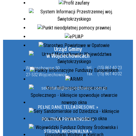
Urząd Gminy
w Wojciechowicach
tel.:
(15) 861 40 23
Wojciechowice 50
fax.:
(15) 861 40 02
27-532 Wojciechowice
sekretariat@wojciechowice.com.pl
PEŁNE DANE TELEADRESOWE »
POLITYKA PRYWATNOŚCI »
STRONA ARCHIWALNA »