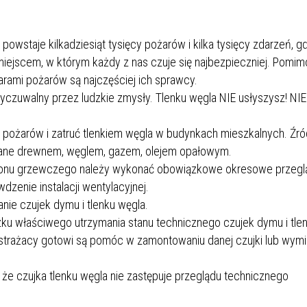
wstaje kilkadziesiąt tysięcy pożarów i kilka tysięcy zdarzeń, g
miejscem, w którym każdy z nas czuje się najbezpieczniej. Pomim
iarami pożarów są najczęściej ich sprawcy.
wyczuwalny przez ludzkie zmysły. Tlenku węgla NIE usłyszysz! NIE
pożarów i zatruć tlenkiem węgla w budynkach mieszkalnych. Źr
alane drewnem, węglem, gazem, olejem opałowym.
ezonu grzewczego należy wykonać obowiązkowe okresowe przeglą
enie instalacji wentylacyjnej.
ie czujek dymu i tlenku węgla.
u właściwego utrzymania stanu technicznego czujek dymu i tle
 strażacy gotowi są pomóc w zamontowaniu danej czujki lub wymi
że czujka tlenku węgla nie zastępuje przeglądu technicznego