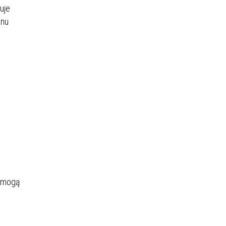
uje
anu
, mogą