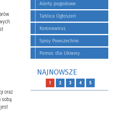
Alerty pogodowe
arów.
Tablica Ogłoszeń
owych.
Koronawirus
st
Spisy Powszechne
Pomoc dla Ukrainy
NAJNOWSZE
1
2
3
4
5
ji oraz
a sobą
jest