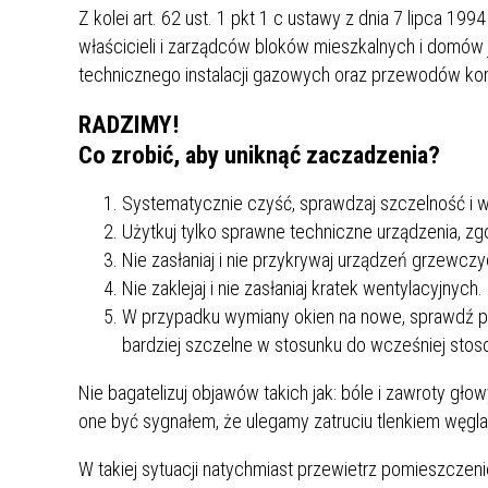
Z kolei art. 62 ust. 1 pkt 1 c ustawy z dnia 7 lipca 19
właścicieli i zarządców bloków mieszkalnych i domów j
technicznego instalacji gazowych oraz przewodów ko
RADZIMY!
Co zrobić, aby uniknąć zaczadzenia?
Systematycznie czyść, sprawdzaj szczelność i
Użytkuj tylko sprawne techniczne urządzenia, zgo
Nie zasłaniaj i nie przykrywaj urządzeń grzewczy
Nie zaklejaj i nie zasłaniaj kratek wentylacyjnych.
W przypadku wymiany okien na nowe, sprawdź pop
bardziej szczelne w stosunku do wcześniej sto
Nie bagatelizuj objawów takich jak: bóle i zawroty gł
one być sygnałem, że ulegamy zatruciu tlenkiem węgla
W takiej sytuacji natychmiast przewietrz pomieszczenie,