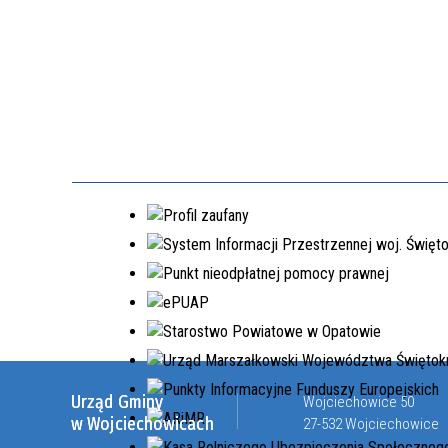
Urząd Gminy
Wojciechowice 50
w Wojciechowicach
27-532 Wojciechowice