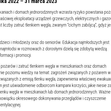
ika 2022 – 31 marca 2023
kaniach i domach jednorodzinnych wzrasta ryzyko powstania poż
łaściwej eksploatacji urządzeń grzewczych, elektrycznych i gaz
liczby zatruć tlenkiem węgla, zwanym "cichym zabójcą", gdyż je
dzieci i młodzieży oraz do seniorów. Edukacja najmłodszych jest
e najmłodsi w rozmowach z dorosłymi dzielą się zdobytą wiedzą.
formacji i promocji.
r pożarów i zatruć tlenkiem węgla w mieszkaniach oraz domach
enie poziomu wiedzy na temat: zagrożeń związanych z pożarem w
wiązanych z emisją tlenku węgla, zapewnienia właściwej ewakuac
jest uświadomienie odbiorcom kampanii korzyści, jakie niesie z
tlenku węgla w mieszkaniach lub domach jednorodzinnych. Ważne 
bowiązku okresowego dokonywania przeglądów i czyszczenie
ntylacyjnej.