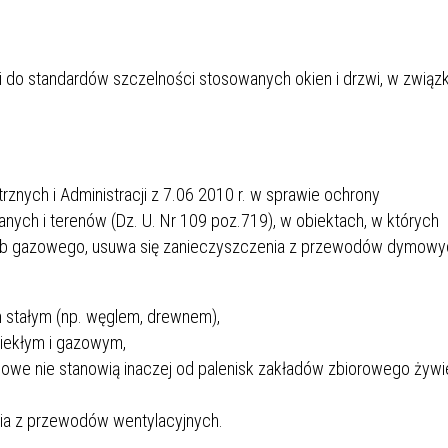
i do standardów szczelności stosowanych okien i drzwi, w związ
znych i Administracji z 7.06 2010 r. w sprawie ochrony
ych i terenów (Dz. U. Nr 109 poz.719), w obiektach, w których
 lub gazowego, usuwa się zanieczyszczenia z przewodów dymowyc
 stałym (np. węglem, drewnem),
iekłym i gazowym,
scowe nie stanowią inaczej od palenisk zakładów zbiorowego żywie
ia z przewodów wentylacyjnych.