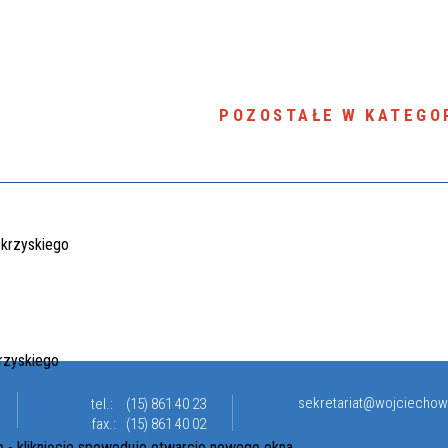
POZOSTAŁE W KATEGOR
sekretariat@wojciechow
tel.:
(15) 861 40 23
fax.:
(15) 861 40 02