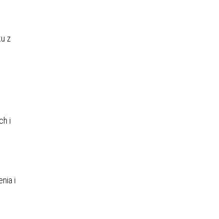
ku z
h i
nia i