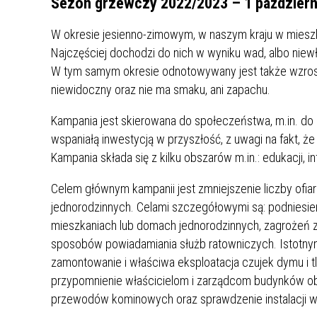
Sezon grzewczy 2022/2023 – 1 październ
W okresie jesienno-zimowym, w naszym kraju w miesz
Najczęściej dochodzi do nich w wyniku wad, albo niew
W tym samym okresie odnotowywany jest także wzrost 
niewidoczny oraz nie ma smaku, ani zapachu.
Kampania jest skierowana do społeczeństwa, m.in. do 
wspaniałą inwestycją w przyszłość, z uwagi na fakt, ż
Kampania składa się z kilku obszarów m.in.: edukacji, in
Celem głównym kampanii jest zmniejszenie liczby ofia
jednorodzinnych. Celami szczegółowymi są: podniesi
mieszkaniach lub domach jednorodzinnych, zagrożeń z
sposobów powiadamiania służb ratowniczych. Istotnym 
zamontowanie i właściwa eksploatacja czujek dymu i 
przypomnienie właścicielom i zarządcom budynków o
przewodów kominowych oraz sprawdzenie instalacji we