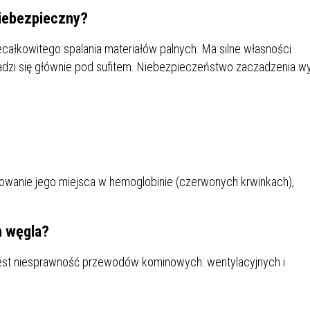
niebezpieczny?
ecałkowitego spalania materiałów palnych. Ma silne własności
madzi się głównie pod sufitem. Niebezpieczeństwo zaczadzenia wy
mowanie jego miejsca w hemoglobinie (czerwonych krwinkach),
m węgla?
est niesprawność przewodów kominowych: wentylacyjnych i