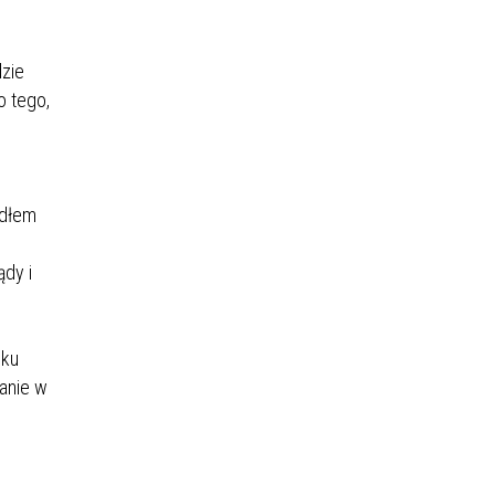
dzie
o tego,
ódłem
dy i
nku
anie w