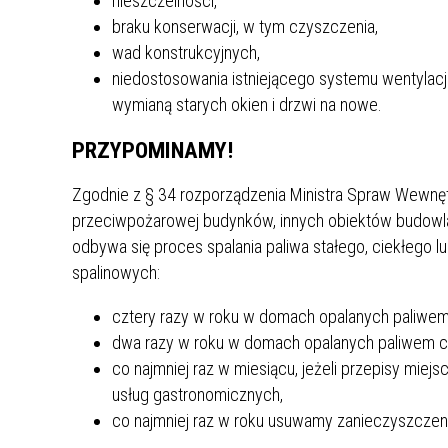
nieszczelności,
braku konserwacji, w tym czyszczenia,
wad konstrukcyjnych,
niedostosowania istniejącego systemu wentylacj
wymianą starych okien i drzwi na nowe.
PRZYPOMINAMY!
Zgodnie z § 34 rozporządzenia Ministra Spraw Wewnętr
przeciwpożarowej budynków, innych obiektów budowlan
odbywa się proces spalania paliwa stałego, ciekłego
spalinowych:
cztery razy w roku w domach opalanych paliwem
dwa razy w roku w domach opalanych paliwem c
co najmniej raz w miesiącu, jeżeli przepisy miej
usług gastronomicznych,
co najmniej raz w roku usuwamy zanieczyszczen