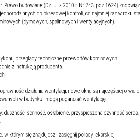
94 r. Prawo budowlane (Dz. U. z 2010 r. Nr 243, poz.1624) zobowiąz
ednorodzinnych do okresowej kontroli, co najmniej raz w roku st
minowych (dymowych, spalinowych i wentylacyjnych).
 wykonuj przeglądy techniczne przewodów kominowych.
dnie z instrukcją producenta.
ch.
rawność działania wentylacji, nowe okna są najczęściej o wiele
sowanych w budynku i mogą pogarszać wentylację.
owy, duszność, senność, osłabienie, przyspieszona czynność serca
.
 w którym się znajdujesz i zasięgnij porady lekarskiej.